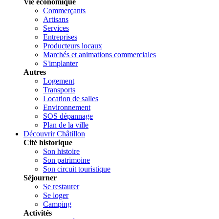
Vie économique
Commerçants
Artisans
Services
Entreprises
Producteurs locaux
Marchés et animations commerciales
S'implanter
Autres
Logement
Transports
Location de salles
Environnement
SOS dépannage
Plan de la ville
Découvrir Châtillon
Cité historique
Son histoire
Son patrimoine
Son circuit touristique
Séjourner
Se restaurer
Se loger
Camping
Activités