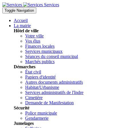
Services
Toggle Navigation
Accueil
La mairie
Hôtel de ville
Votre ville
Vos élus
Finances locales
Services municipaux
Séances du conseil municipal
Marchés publics
Démarches
État civil
Papiers d'identité
Autres documents administratifs
Habitat/Urbanisme
Services administratifs de l'Indre
Cimetière
Demande de Manifestation
Sécurité
Police municipale
Gendarmerie
Jumelages