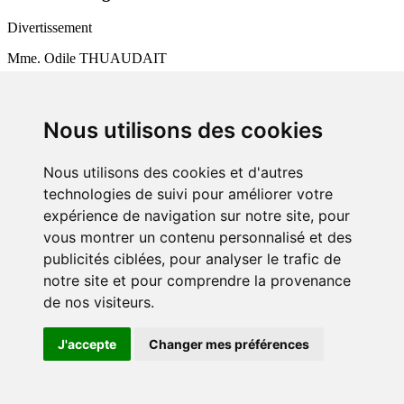
Divertissement
Mme. Odile THUAUDAIT
11, rue Pierre Bretonneau - 36700 - Châtillon sur Indre
Nous utilisons des cookies
02 54 38 79 43
Nous utilisons des cookies et d'autres
technologies de suivi pour améliorer votre
Fiesta'deuche berry Touraine
expérience de navigation sur notre site, pour
vous montrer un contenu personnalisé et des
Divertissement
publicités ciblées, pour analyser le trafic de
M.Christian LAFAYE
notre site et pour comprendre la provenance
8 Chemin de la Brande - 36100 Sainte-Fauste
de nos visiteurs.
J'accepte
Changer mes préférences
02 54 26 93 21